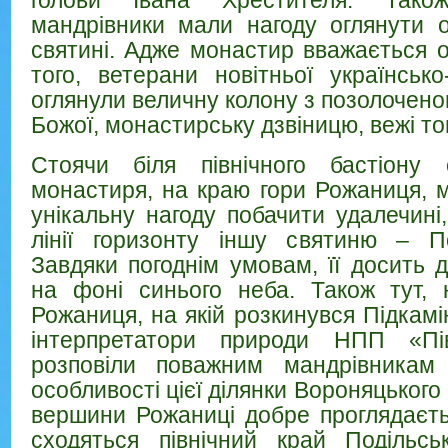
мандрівники мали нагоду оглянути 
святині. Адже монастир вважається 
того, ветерани новітньої українсько
оглянули величну колону з позолочен
Божої, монастирську дзвіницю, вежі т
Стоячи біля північного бастіону 
монастиря, на краю гори Рожаниця, 
унікальну нагоду побачити удалечині
лінії горизонту іншу святиню – По
Завдяки погоднім умовам, її досить 
на фоні синього неба. Також тут, 
Рожаниця, на якій розкинувся Підкам
інтерпретатори природи НПП «Пів
розповіли поважним мандрівникам 
особливості цієї ділянки Вороняцького 
вершини Рожаниці добре проглядаєть
сходяться північний край Подільсь