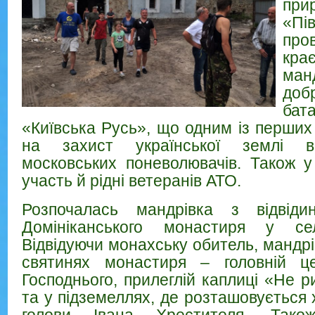
при
«Пі
про
кра
ман
доб
бат
«Київська Русь», що одним із перших
на захист української землі ві
московських поневолювачів. Також у
участь й рідні ветеранів АТО.
Розпочалась мандрівка з відвіди
Домініканського монастиря у сел
Відвідуючи монахську обитель, мандр
святинях монастиря – головній це
Господнього, прилеглій каплиці «Не 
та у підземеллях, де розташовується
голови Івана Хрестителя. Тако