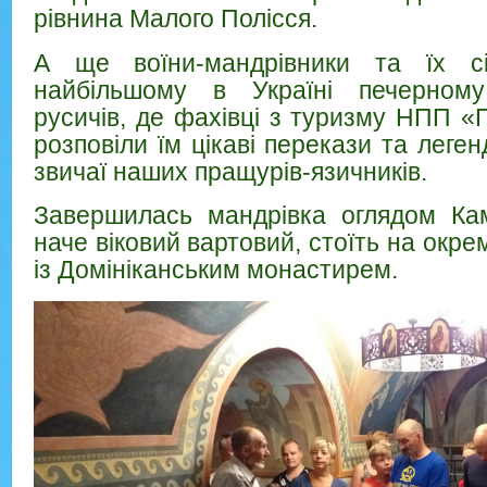
рівнина Малого Полісся.
А ще воїни-мандрівники та їх сі
найбільшому в Україні печерному
русичів, де фахівці з туризму НПП «
розповіли їм цікаві перекази та леге
звичаї наших пращурів-язичників.
Завершилась мандрівка оглядом Кам
наче віковий вартовий, стоїть на окре
із Домініканським монастирем.