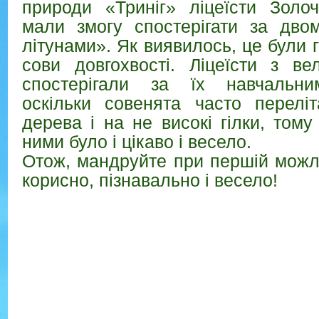
природи «Триніг» ліцеїсти Золоч
мали змогу спостерігати за дво
літунами». Як виявилось, це були 
сови довгохвості. Ліцеїсти з ве
спостерігали за їх навчальни
оскільки совенята часто перелі
дерева і на не високі гілки, тому
ними було і цікаво і весело.
Отож, мандруйте при першій можл
корисно, пізнавально і весело!