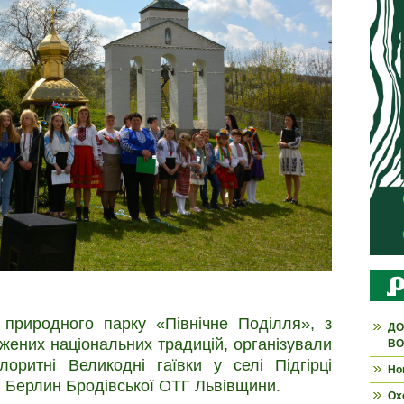
 природного парку «Північне Поділля», з
ДО
ених національних традицій, організували
ВО
оритні Великодні гаївки у селі Підгірці
Но
і Берлин Бродівської ОТГ Львівщини.
Ох