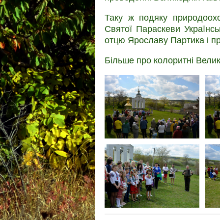
Таку ж подяку природоох
Святої Параскеви Українсь
отцю Ярославу Партика і п
Більше про колоритні Велик