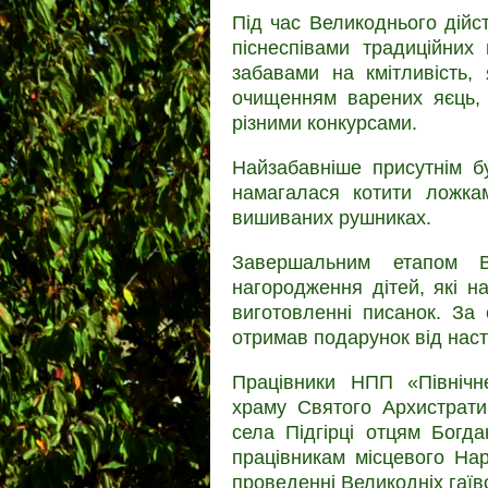
Під час Великоднього дійст
піснеспівами традиційних
забавами на кмітливість,
очищенням варених яєць, 
різними конкурсами.
Найзабавніше присутнім б
намагалася котити ложкам
вишиваних рушниках.
Завершальним етапом В
нагородження дітей, які н
виготовленні писанок. За 
отримав подарунок від наст
Працівники НПП «Північ
храму Святого Архистрати
села Підгірці отцям Богд
працівникам місцевого Нар
проведенні Великодніх гаїв