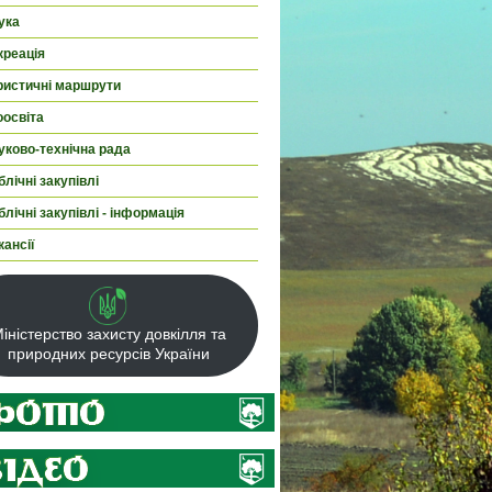
ука
креація
ристичні маршрути
оосвіта
уково-технічна рада
лічні закупівлі
лічні закупівлі - інформація
кансії
іністерство захисту довкілля та
природних ресурсів України