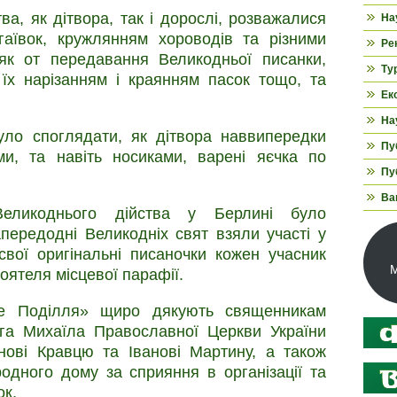
ва, як дітвора, так і дорослі, розважалися
На
 гаївок, кружлянням хороводів та різними
Ре
 як от передавання Великодньої писанки,
Ту
їх нарізанням і краянням пасок тощо, та
Ек
На
уло споглядати, як дітвора наввипередки
Пуб
и, та навіть носиками, варені яєчка по
Пуб
Ва
еликоднього дійства у Берлині було
апередодні Великодніх свят взяли участі у
свої оригінальні писаночки кожен учасник
М
оятеля місцевої парафії.
не Поділля» щиро дякують священникам
га Михаїла Православної Церкви України
анові Кравцю та Іванові Мартину, а також
одного дому за сприяння в організації та
ок.