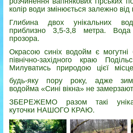
розчинення вапнякових гірських по
колір води змінюється залежно від 
Глибина двох унікальних во
приблизно 3,5-3,8 метра. Вода
прозора.
Окрасою синіх водойм є могутні б
північно-західного краю Подільс
Милуватись природою цієї місц
будь-яку пору року, адже з
водойма «Сині вікна» не замерзают
ЗБЕРЕЖЕМО разом такі уніка
куточки НАШОГО КРАЮ.