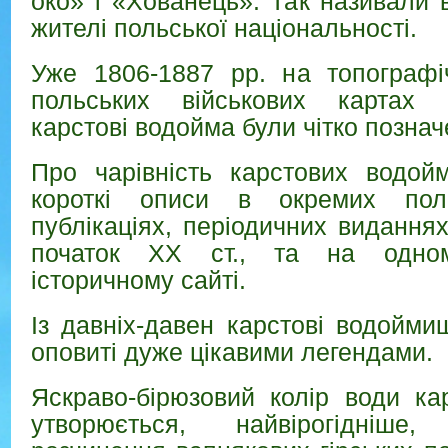
око» і «Хованець». Так називали 
жителі польської національності.
Уже 1806-1887 рр. на топографі
польських військових картах 
карстові водойма були чітко познач
Про чарівність карстових водойм
короткі описи в окремих поль
публікаціях, періодичних виданнях
початок ХХ ст., та на одно
історичному сайті.
Із давніх-давен карстові водойми
оповиті дуже цікавими легендами.
Яскраво-бірюзовий колір води ка
утворюється, найвірогідніш