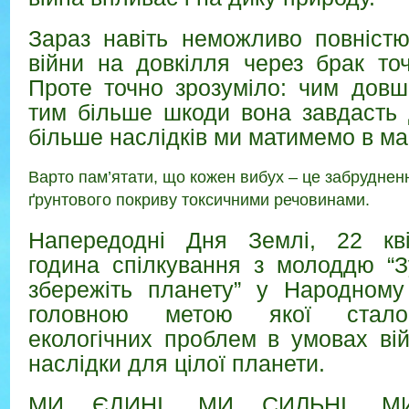
Зараз навіть неможливо повністю
війни на довкілля через брак точ
Проте точно зрозуміло: чим довш
тим більше шкоди вона завдасть 
більше наслідків ми матимемо в ма
Варто пам’ятати, що кожен вибух – це забрудненн
ґрунтового покриву токсичними речовинами.
Напередодні Дня Землі, 22 кві
година спілкування з молоддю “З
збережіть планету” у Народному 
головною метою якої стало
екологічних проблем в умовах вій
наслідки для цілої планети.
МИ ЄДИНІ, МИ СИЛЬНІ, М