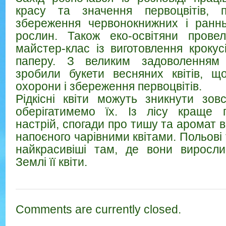
красу та значення первоцвітів, п
збереження червонокнижних і раннь
рослин. Також еко-освітяни прове
майстер-клас із виготовлення крокус
паперу. З великим задоволенням 
зробили букети весняних квітів, щ
охорони і збереження первоцвітів.
Рідкісні квіти можуть зникнути зо
оберігатимемо їх. Із лісу краще 
настрій, спогади про тишу та аромат в
напоєного чарівними квітами. Польові 
найкрасивіші там, де вони виросл
Землі її квіти.
Comments are currently closed.