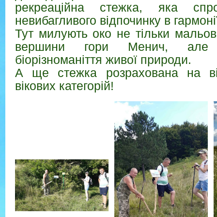
рекреаційна стежка, яка спр
невибагливого відпочинку в гармоні
Тут милують око не тільки мальов
вершини гори Менич, але 
біорізноманіття живої природи.
А ще стежка розрахована на від
вікових категорій!