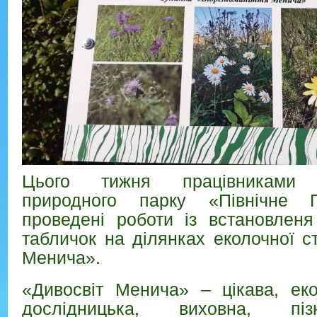
Цього тижня працівниками Н
природного парку «Північне 
проведені роботи із встановленя
табличок на ділянках еколочної с
Менича».
«Дивосвіт Менича» – цікава, екол
дослідницька, виховна, пі