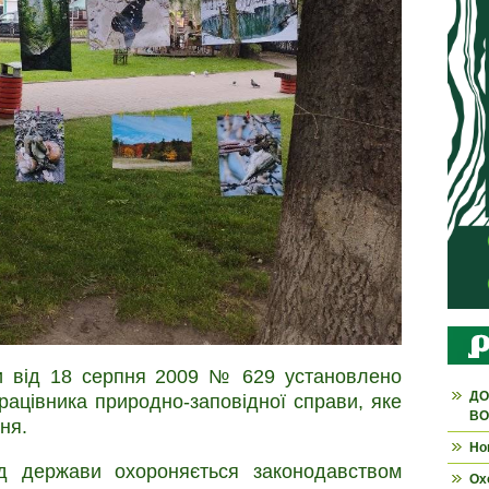
и від 18 серпня 2009 № 629 установлено
ДО
рацівника природно-заповідної справи, яке
ВО
ня.
Но
д держави охороняється законодавством
Ох