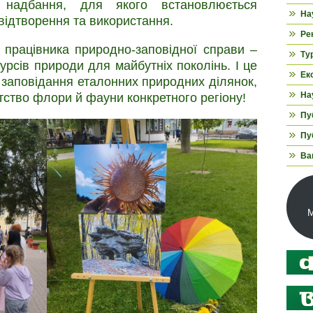
 надбання, для якого встановлюється
На
відтворення та використання.
Ре
 працівника природно-заповідної справи –
Ту
рсів природи для майбутніх поколінь. І це
Ек
заповідання еталонних природних ділянок,
На
тство флори й фауни конкретного регіону!
Пуб
Пуб
Ва
М