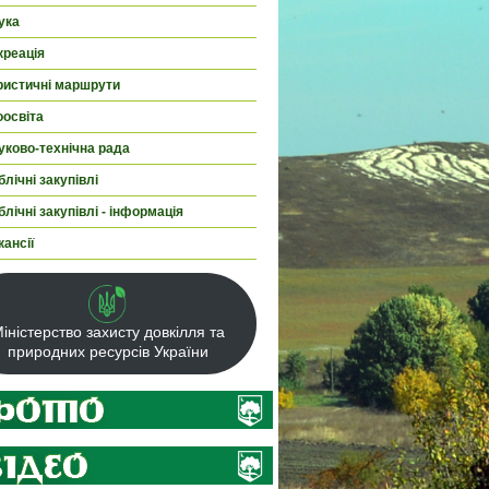
ука
креація
ристичні маршрути
оосвіта
уково-технічна рада
лічні закупівлі
лічні закупівлі - інформація
кансії
іністерство захисту довкілля та
природних ресурсів України