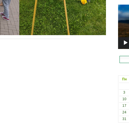
Відеоп
Пн
3
10
17
24
31