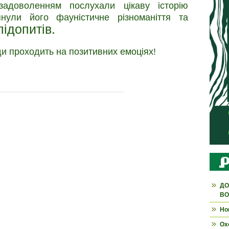
задоволенням послухали цікаву історію
янули його фауністичне різноманіття та
ідопитів.
ди проходить на позитивних емоціях!
ДО
ВО
Но
Ох