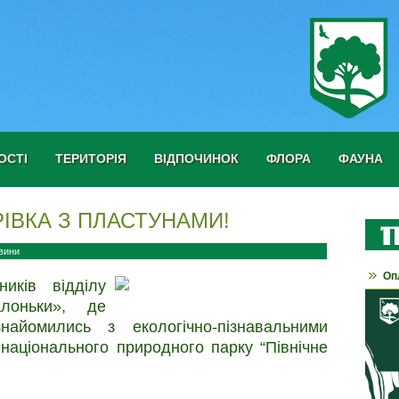
ОСТІ
ТЕРИТОРІЯ
ВІДПОЧИНОК
ФЛОРА
ФАУНА
ІВКА З ПЛАСТУНАМИ!
вини
Оп
ників відділу
лоньки», де
найомились з екологічно-пізнавальними
національного природного парку “Північне