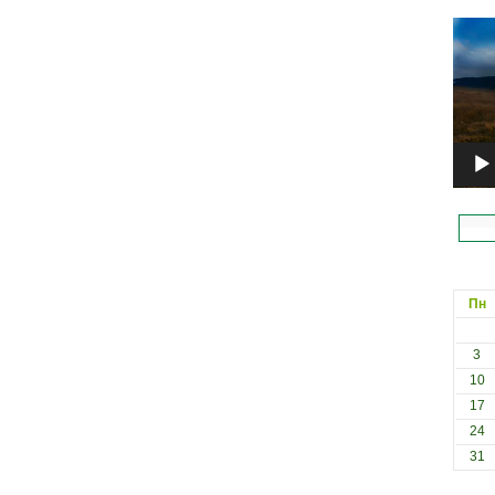
Відеоп
Пн
3
10
17
24
31