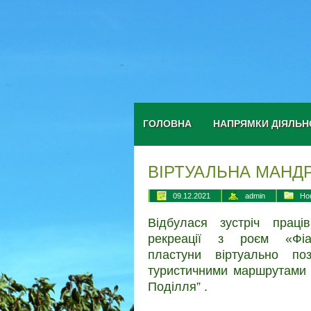
ГОЛОВНА
НАПРЯМКИ ДІЯЛЬН
ВІРТУАЛЬНА МАНДР
09.12.2021
admin
Но
Відбулася зустріч праців
рекреації з роєм «Фіа
пластуни віртуально поз
туристичними маршрутами 
Поділля” .