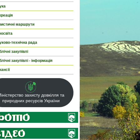
ука
креація
ристичні маршрути
оосвіта
уково-технічна рада
лічні закупівлі
лічні закупівлі - інформація
кансії
іністерство захисту довкілля та
природних ресурсів України