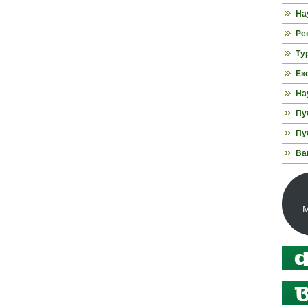
На
Ре
Ту
Ек
На
Пуб
Пуб
Ва
М