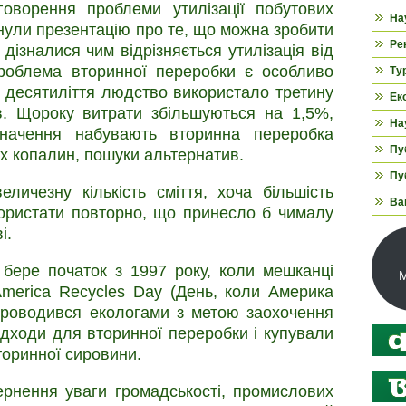
оворення проблеми утилізації побутових
На
нули презентацію про те, що можна зробити
Ре
 дізналися чим відрізняється утилізація від
 проблема вторинної переробки є особливо
Ту
и десятиліття людство використало третину
Ек
в. Щороку витрати збільшуються на 1,5%,
На
значення набувають вторинна переробка
Пуб
х копалин, пошуки альтернатив.
Пуб
ичезну кількість сміття, хоча більшість
Ва
користати повторно, що принесло б чималу
і.
 бере початок з 1997 року, коли мешканці
М
erica Recycles Day (День, коли Америка
 проводився екологами з метою заохочення
ідходи для вторинної переробки і купували
торинної сировини.
ернення уваги громадськості, промислових