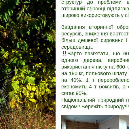
структур до проблеми в
вторинній обробці підлягают
широко використовують у сі
Завдання вторинної обр
ресурсів, зниження вартост
більш дешевої сировини і
середовища.
Варто пам’ятати, що 60
одного дерева, виробн
використання піску на 600 к
на 190 кг, польового шпату
на 40%, 1 т переробленог
економить 4 т бокситів, а
сягає 95%.
Національний природний п
свідомі! Бережіть природу!!!