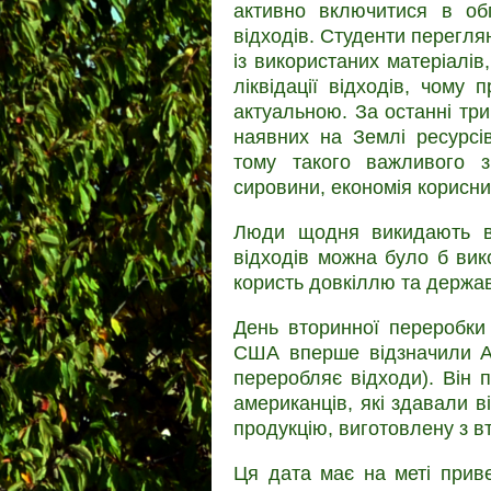
активно включитися в обг
відходів. Студенти перегля
із використаних матеріалів,
ліквідації відходів, чому
актуальною. За останні тр
наявних на Землі ресурсі
тому такого важливого 
сировини, економія корисни
Люди щодня викидають вел
відходів можна було б ви
користь довкіллю та держав
День вторинної переробки
США вперше відзначили Am
переробляє відходи). Він
американців, які здавали в
продукцію, виготовлену з в
Ця дата має на меті прив