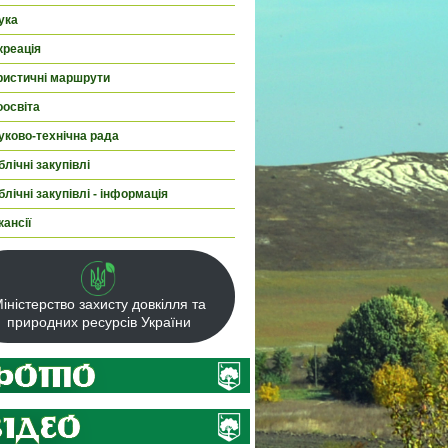
ука
креація
ристичні маршрути
оосвіта
уково-технічна рада
лічні закупівлі
лічні закупівлі - інформація
кансії
іністерство захисту довкілля та
природних ресурсів України