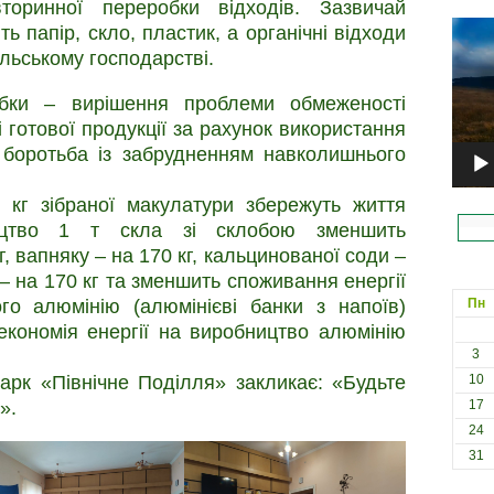
торинної переробки відходів. Зазвичай
Відеоп
ь папір, скло, пластик, а органічні відходи
льському господарстві.
обки – вирішення проблеми обмеженості
і готової продукції за рахунок використання
 боротьба із забрудненням навколишнього
 кг зібраної макулатури збережуть життя
ицтво 1 т скла зі склобою зменшить
г, вапняку – на 170 кг, кальцинованої соди –
 – на 170 кг та зменшить споживання енергії
о алюмінію (алюмінієві банки з напоїв)
Пн
 економія енергії на виробництво алюмінію
3
арк «Північне Поділля» закликає: «Будьте
10
».
17
24
31