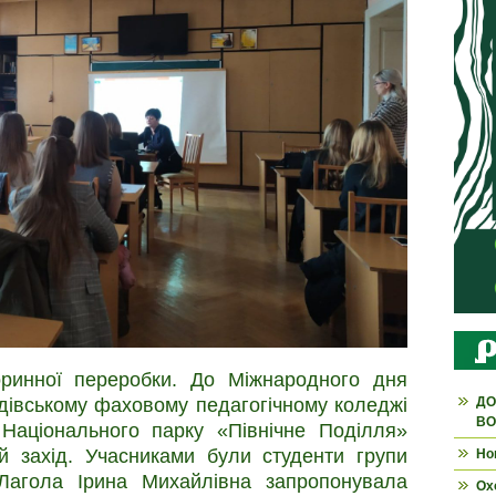
ринної переробки. До Міжнародного дня
дівському фаховому педагогічному коледжі
ДО
ВО
Національного парку «Північне Поділля»
ій захід. Учасниками були студенти групи
Но
 Лагола Ірина Михайлівна запропонувала
Ох